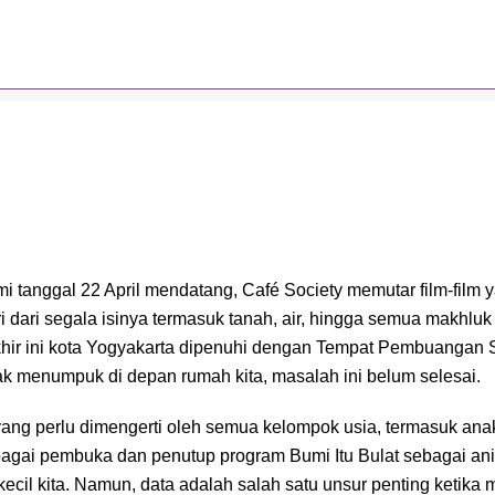
tanggal 22 April mendatang, Café Society memutar film-film 
i dari segala isinya termasuk tanah, air, hingga semua makhl
-akhir ini kota Yogyakarta dipenuhi dengan Tempat Pembuanga
 menumpuk di depan rumah kita, masalah ini belum selesai.
ang perlu dimengerti oleh semua kelompok usia, termasuk anak
bagai pembuka dan penutup program Bumi Itu Bulat sebagai an
il kita. Namun, data adalah salah satu unsur penting ketika