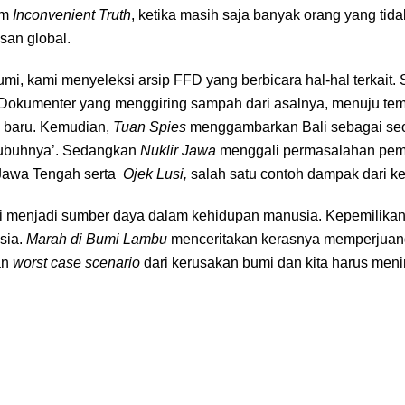
am
Inconvenient Truth
, ketika masih saja banyak orang yang ti
an global.
Bumi, kami menyeleksi arsip FFD yang berbicara hal-hal terkait
Dokumenter yang menggiring sampah dari asalnya, menuju tem
a baru. Kemudian,
Tuan Spies
menggambarkan Bali sebagai se
tubuhnya’. Sedangkan
Nuklir Jawa
menggali permasalahan pemb
 Jawa Tengah serta
Ojek Lusi,
salah satu contoh dampak dari k
 menjadi sumber daya dalam kehidupan manusia. Kepemilikan
sia.
Marah di Bumi Lambu
menceritakan kerasnya memperjuangk
gan
worst case scenario
dari kerusakan bumi dan kita harus me